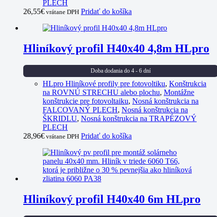
PLECH
26,55
€
Pridať do košíka
vrátane DPH
Hliníkový profil H40x40 4,8m HLpro
Doba dodania do 4 - 6 dní
HLpro Hliníkové profily pre fotovoltiku
,
Konštrukcia
na ROVNÚ STRECHU alebo plochu
,
Montážne
konštrukcie pre fotovoltaiku
,
Nosná konštrukcia na
FALCOVANÝ PLECH
,
Nosná konštrukcia na
ŠKRIDLU
,
Nosná konštrukcia na TRAPÉZOVÝ
PLECH
28,96
€
Pridať do košíka
vrátane DPH
Hliníkový profil H40x40 6m HLpro