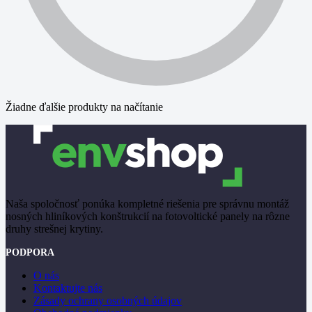
Žiadne ďalšie produkty na načítanie
Naša spoločnosť ponúka kompletné riešenia pre správnu montáž
nosných hliníkových konštrukcií na fotovoltické panely na rôzne
druhy strešnej krytiny.
PODPORA
O nás
Kontaktujte nás
Zásady ochrany osobných údajov