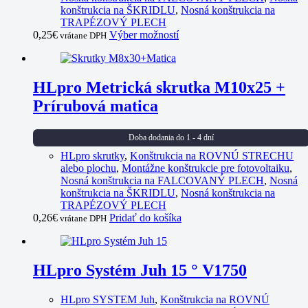
konštrukcia na ŠKRIDLU
,
Nosná konštrukcia na
TRAPÉZOVÝ PLECH
This
0,25
€
Výber možností
vrátane DPH
product
has
multiple
variants.
HLpro Metrická skrutka M10x25 +
The
Prírubová matica
options
may
be
Doba dodania do 1 - 4 dní
chosen
HLpro skrutky
,
Konštrukcia na ROVNÚ STRECHU
on
alebo plochu
,
Montážne konštrukcie pre fotovoltaiku
,
the
Nosná konštrukcia na FALCOVANÝ PLECH
,
Nosná
product
konštrukcia na ŠKRIDLU
,
Nosná konštrukcia na
page
TRAPÉZOVÝ PLECH
0,26
€
Pridať do košíka
vrátane DPH
HLpro Systém Juh 15 ° V1750
HLpro SYSTEM Juh
,
Konštrukcia na ROVNÚ