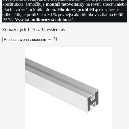
konštrukcia. Umožňuje
montáž
fotovoltaiky
na rovnú strechu alebo
plochu za veľmi krátku dobu.
Hliníkový profil HLpro
v triede
6060 T66, je približne o 30 % pevnejší ako hliníková zliatina 6060
PA38.
Vysoká antikorózna odolnosť.
Zobrazených 1–16 z 32 výsledkov