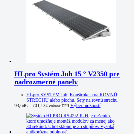
may
be
chosen
on
the
product
page
HLpro Systém Juh 15 ° V2350 pre
nadrozmerné panely
HLpro SYSTEM Juh
,
Konštrukcia na ROVNÚ
STRECHU alebo plochu
,
Sety na rovnú strechu
This
93,64
€
–
701,13
€
Výber možností
vrátane DPH
product
has
multiple
variants.
The