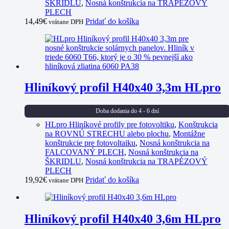
ŠKRIDLU
,
Nosná konštrukcia na TRAPÉZOVÝ
PLECH
14,49
€
Pridať do košíka
vrátane DPH
Hliníkový profil H40x40 3,3m HLpro
Doba dodania do 4 - 6 dní
HLpro Hliníkové profily pre fotovoltiku
,
Konštrukcia
na ROVNÚ STRECHU alebo plochu
,
Montážne
konštrukcie pre fotovoltaiku
,
Nosná konštrukcia na
FALCOVANÝ PLECH
,
Nosná konštrukcia na
ŠKRIDLU
,
Nosná konštrukcia na TRAPÉZOVÝ
PLECH
19,92
€
Pridať do košíka
vrátane DPH
Hliníkový profil H40x40 3,6m HLpro