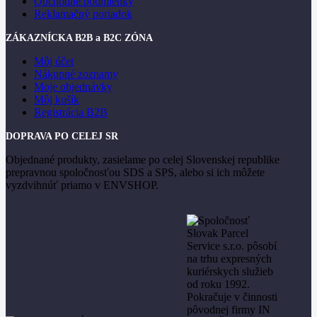
Obchodné podmienky
Reklamačný poriadok
ZÁKAZNÍCKA B2B a B2C ZÓNA
Môj účet
Nákupné zoznamy
Moje objednávky
Môj košík
Registrácia B2B
DOPRAVA PO CELEJ SR
Objednané produkty, zasielame po celej Slovenskej republike
prepravnou spoločnosťou SDS a SPS, alebo si ich môžete
vyzdvihnúť priamo v ENVSHOP.