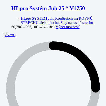
options
may
HLpro Systém Juh 25 ° V1750
be
chosen
HLpro SYSTEM Juh
,
Konštrukcia na ROVNÚ
on
STRECHU alebo plochu
,
Sety na rovnú strechu
the
This
60,78
€
–
395,10
€
Výber možností
vrátane DPH
product
product
page
1
2
Next
has
multiple
variants.
The
options
may
be
chosen
on
the
product
page