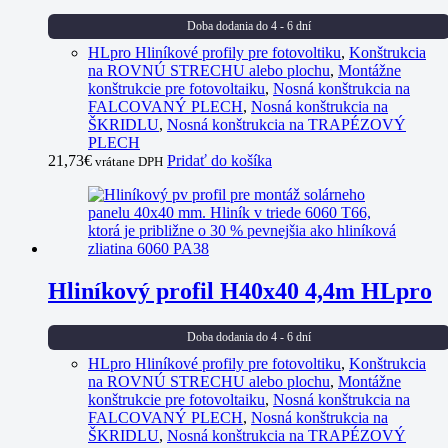
Doba dodania do 4 - 6 dní
HLpro Hliníkové profily pre fotovoltiku
,
Konštrukcia
na ROVNÚ STRECHU alebo plochu
,
Montážne
konštrukcie pre fotovoltaiku
,
Nosná konštrukcia na
FALCOVANÝ PLECH
,
Nosná konštrukcia na
ŠKRIDLU
,
Nosná konštrukcia na TRAPÉZOVÝ
PLECH
21,73
€
Pridať do košíka
vrátane DPH
Hliníkový profil H40x40 4,4m HLpro
Doba dodania do 4 - 6 dní
HLpro Hliníkové profily pre fotovoltiku
,
Konštrukcia
na ROVNÚ STRECHU alebo plochu
,
Montážne
konštrukcie pre fotovoltaiku
,
Nosná konštrukcia na
FALCOVANÝ PLECH
,
Nosná konštrukcia na
ŠKRIDLU
,
Nosná konštrukcia na TRAPÉZOVÝ