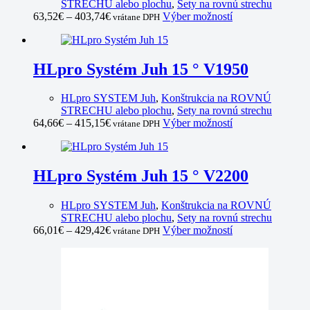
STRECHU alebo plochu
,
Sety na rovnú strechu
This
63,52
€
–
403,74
€
Výber možností
vrátane DPH
product
has
multiple
variants.
HLpro Systém Juh 15 ° V1950
The
options
HLpro SYSTEM Juh
,
Konštrukcia na ROVNÚ
may
STRECHU alebo plochu
,
Sety na rovnú strechu
be
This
64,66
€
–
415,15
€
Výber možností
vrátane DPH
chosen
product
on
has
the
multiple
product
variants.
HLpro Systém Juh 15 ° V2200
page
The
options
HLpro SYSTEM Juh
,
Konštrukcia na ROVNÚ
may
STRECHU alebo plochu
,
Sety na rovnú strechu
be
This
66,01
€
–
429,42
€
Výber možností
vrátane DPH
chosen
product
on
has
the
multiple
product
variants.
page
The
options