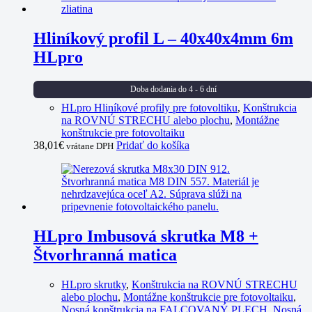
Hliníkový profil L – 40x40x4mm 6m
HLpro
Doba dodania do 4 - 6 dní
HLpro Hliníkové profily pre fotovoltiku
,
Konštrukcia
na ROVNÚ STRECHU alebo plochu
,
Montážne
konštrukcie pre fotovoltaiku
38,01
€
Pridať do košíka
vrátane DPH
HLpro Imbusová skrutka M8 +
Štvorhranná matica
HLpro skrutky
,
Konštrukcia na ROVNÚ STRECHU
alebo plochu
,
Montážne konštrukcie pre fotovoltaiku
,
Nosná konštrukcia na FALCOVANÝ PLECH
,
Nosná