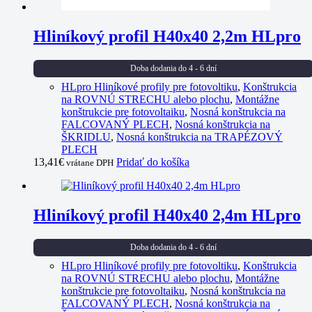
Hliníkový profil H40x40 2,2m HLpro
Doba dodania do 4 - 6 dní
HLpro Hliníkové profily pre fotovoltiku
,
Konštrukcia
na ROVNÚ STRECHU alebo plochu
,
Montážne
konštrukcie pre fotovoltaiku
,
Nosná konštrukcia na
FALCOVANÝ PLECH
,
Nosná konštrukcia na
ŠKRIDLU
,
Nosná konštrukcia na TRAPÉZOVÝ
PLECH
13,41
€
Pridať do košíka
vrátane DPH
Hliníkový profil H40x40 2,4m HLpro
Doba dodania do 4 - 6 dní
HLpro Hliníkové profily pre fotovoltiku
,
Konštrukcia
na ROVNÚ STRECHU alebo plochu
,
Montážne
konštrukcie pre fotovoltaiku
,
Nosná konštrukcia na
FALCOVANÝ PLECH
,
Nosná konštrukcia na