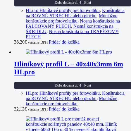
Doba dodania do 4 - 6 dní
HLpro Hliníkové profily pre fotovoltiku
,
Konštrukcia
na ROVNÚ STRECHU alebo plochu
,
Montážne
konštrukcie pre fotovoltaiku
,
Nosná konštrukcia na
FALCOVANÝ PLECH
,
Nosná konštrukcia na
ŠKRIDLU
,
Nosná konštrukcia na TRAPÉZOVÝ
PLECH
36,20
€
Pridať do košíka
vrátane DPH
Hliníkový profil L – 40x40x3mm 6m
HLpro
Doba dodania do 4 - 6 dní
HLpro Hliníkové profily pre fotovoltiku
,
Konštrukcia
na ROVNÚ STRECHU alebo plochu
,
Montážne
konštrukcie pre fotovoltaiku
32,13
€
Pridať do košíka
vrátane DPH