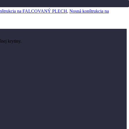
onštrukcia na FALCOVANÝ PLECH
,
Nosná konštrukcia na
nej krytiny.