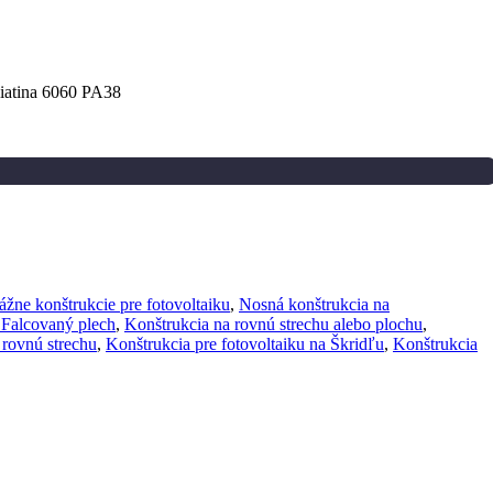
zliatina 6060 PA38
žne konštrukcie pre fotovoltaiku
,
Nosná konštrukcia na
 Falcovaný plech
,
Konštrukcia na rovnú strechu alebo plochu
,
 rovnú strechu
,
Konštrukcia pre fotovoltaiku na Škridľu
,
Konštrukcia