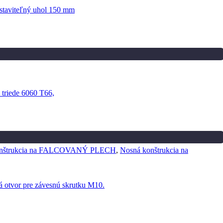
onštrukcia na FALCOVANÝ PLECH
,
Nosná konštrukcia na