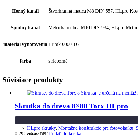
Horný kanál
Štvorhranná matica M8 DIN 557, HLpro Kos
Spodný kanál
Metrická matica M10 DIN 934, HLpro Metri
materiál vyhotovenia
Hliník 6060 T6
farba
strieborná
Súvisiace produkty
Skrutka do dreva 8×80 Torx HLpro
HLpro skrutky
,
Montážne konštrukcie pre fotovoltaiku
,
S
0,29
€
Pridať do košíka
vrátane DPH