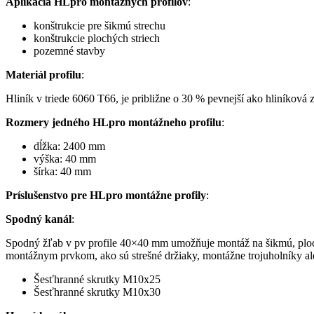
Aplikácia HLpro montážnych profilov
:
konštrukcie pre šikmú strechu
konštrukcie plochých striech
pozemné stavby
Materiál profilu
:
Hliník v triede 6060 T66, je približne o 30 % pevnejší ako hliníková
Rozmery jedného HLpro montážneho profilu
:
dĺžka: 2400 mm
výška: 40 mm
šírka: 40 mm
Príslušenstvo pre HLpro montážne profily
:
Spodný kanál
:
Spodný žľab v pv profile 40×40 mm umožňuje montáž na šikmú, ploch
montážnym prvkom, ako sú strešné držiaky, montážne trojuholníky al
Šesťhranné skrutky M10x25
Šesťhranné skrutky M10x30