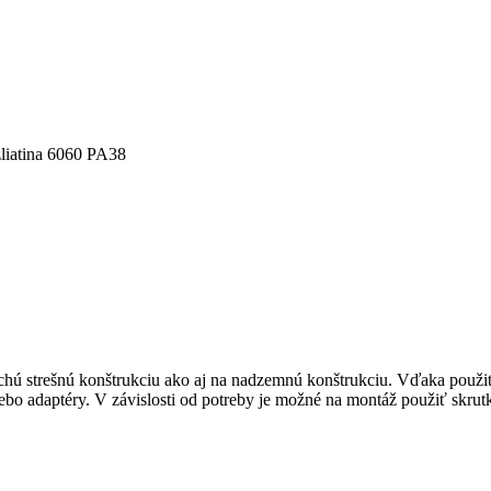
 zliatina 6060 PA38
ú strešnú konštrukciu ako aj na nadzemnú konštrukciu. Vďaka použit
ebo adaptéry. V závislosti od potreby je možné na montáž použiť skru