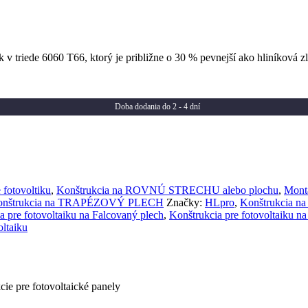
k v triede 6060 T66, ktorý je približne o 30 % pevnejší ako hliníková 
Doba dodania do 2 - 4 dní
 fotovoltiku
,
Konštrukcia na ROVNÚ STRECHU alebo plochu
,
Montá
konštrukcia na TRAPÉZOVÝ PLECH
Značky:
HLpro
,
Konštrukcia na
a pre fotovoltaiku na Falcovaný plech
,
Konštrukcia pre fotovoltaiku na
oltaiku
ie pre fotovoltaické panely