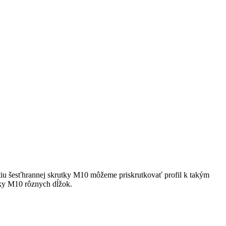
iu šesťhrannej skrutky M10 môžeme priskrutkovať profil k takým
tky M10 rôznych dĺžok.