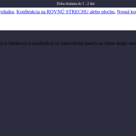
Doba dodania do 1 - 2 dní
oltaiku
,
Konštrukcia na ROVNÚ STRECHU alebo plochu
,
Nosná k
h hliníkových konštrukcií na fotovoltické panely na rôzne druhy streš