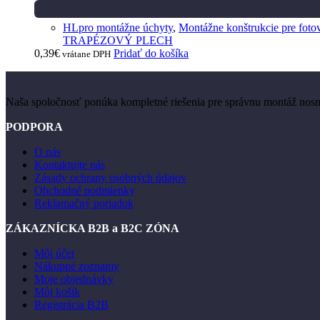
HLpro montážne úchyty
,
Montážne konštrukcie pre fotov
TRAPÉZOVÝ PLECH
0,39
€
Pridať do košíka
vrátane DPH
Naša spoločnosť ponúka kompletné riešenia pre správnu montáž nosnýc
PODPORA
O nás
Kontaktujte nás
Zásady ochrany osobných údajov
Obchodné podmienky
Reklamačný poriadok
ZÁKAZNÍCKA B2B a B2C ZÓNA
Môj účet
Nákupné zoznamy
Moje objednávky
Môj košík
Registrácia B2B