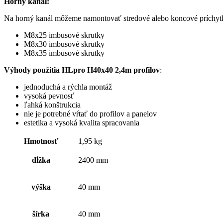
Horný kanál:
Na horný kanál môžeme namontovať stredové alebo koncové príchytky,
M8x25 imbusové skrutky
M8x30 imbusové skrutky
M8x35 imbusové skrutky
Výhody použitia HLpro H40x40 2,4m profilov
:
jednoduchá a rýchla montáž
vysoká pevnosť
ľahká konštrukcia
nie je potrebné vŕtať do profilov a panelov
estetika a vysoká kvalita spracovania
Hmotnosť
1,95 kg
dĺžka
2400 mm
výška
40 mm
šírka
40 mm