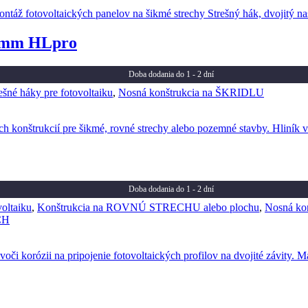
50mm HLpro
Doba dodania do 1 - 2 dní
ešné háky pre fotovoltaiku
,
Nosná konštrukcia na ŠKRIDLU
Doba dodania do 1 - 2 dní
oltaiku
,
Konštrukcia na ROVNÚ STRECHU alebo plochu
,
Nosná k
CH