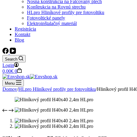
Nosná konštrukcia na Falcovaný plech
Konštrukcia na Rovnú strechu
HLpro Hliníkové profily pre fotovoltiku
Fotovoltické panely
Elektroinštalačný materiál
Registrácia
Kontakt
Blog
Search
Login
Shopping
0,00
€
0
cart
Menu
Domov
/
HLpro Hliníkové profily pre fotovoltiku
/
Hliníkový profil H