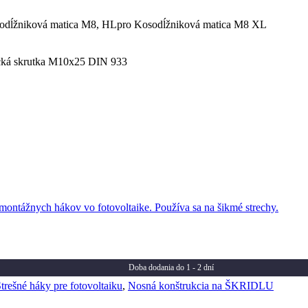
odĺžniková matica M8, HLpro Kosodĺžniková matica M8 XL
cká skrutka M10x25 DIN 933
Doba dodania do 1 - 2 dní
trešné háky pre fotovoltaiku
,
Nosná konštrukcia na ŠKRIDLU