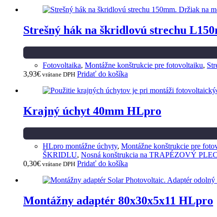
Strešný hák na škridlovú strechu L1
Fotovoltaika
,
Montážne konštrukcie pre fotovoltaiku
,
Str
3,93
€
Pridať do košíka
vrátane DPH
Krajný úchyt 40mm HLpro
HLpro montážne úchyty
,
Montážne konštrukcie pre fotov
ŠKRIDLU
,
Nosná konštrukcia na TRAPÉZOVÝ PLE
0,30
€
Pridať do košíka
vrátane DPH
Montážny adaptér 80x30x5x11 HLpro