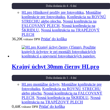
Doba dodania do 4 - 6 dní
HLpro Hliníkové profily pre fotovoltiku
,
Montážne
konštrukcie pre fotovoltaiku
,
Konštrukcia na ROVNÚ
STRECHU alebo plochu
,
Nosná konštrukcia na
FALCOVANÝ PLECH
,
Nosná konštrukcia na
ŠKRIDLU
,
Nosná konštrukcia na TRAPÉZOVÝ
PLECH
36,20
€
Pridať do košíka
vrátane DPH
Krajný úchyt 30mm čierny HLpro
Doba dodania do 1 - 4 dní
HLpro montážne úchyty
,
Montážne konštrukcie pre
fotovoltaiku
,
Konštrukcia na ROVNÚ STRECHU
alebo plochu
,
Nosná konštrukcia na FALCOVANÝ
PLECH
,
Nosná konštrukcia na ŠKRIDLU
,
Nosná
konštrukcia na TRAPÉZOVÝ PLECH
0,44
€
Pridať do košíka
vrátane DPH