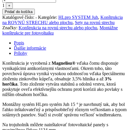
1
+
Pridať do košíka
Katalógové číslo:
-
Kategórie:
HLpro SYSTEM Juh
,
Konštrukcia
na ROVNÚ STRECHU alebo plochu
,
Sety na rovnú strechu
Značky:
Konštrukcia na rovnú strechu alebo plochu
,
Montážne
konštrukcie pre fotovoltaiku
Popis
Ďalšie informácie
Prílohy
Konštrukcia je vyrobená z
M
agnelisu®
vďaka čomu disponuje
vynikajúcimi antikoróznymi vlastnosťami. Okrem toho, táto
povrchová úprava vyniká vysokou odolnosťou vďaka špeciálnemu
zloženiu zinkového kúpeľa, obsahuje 3,5% hliníka a až
3%
horčíka
. Toto zloženie vytvára stabilnú a odolnú vrstvu, ktorá
poskytuje oveľa efektívnejšiu ochranu proti korózii ako povlaky s
nižším obsahom horčíka.
Montážny systém HLpro systém Juh 15
°
je navrhnutý tak, aby bol
ľahko inštalovateľný a prispôsobiteľný rôznym veľkostiam a typom
solárnych panelov. Stačí si zvoliť správnu veľkosť windbreakeru.
Na trojuholník môžete nainštalovať fotovoltaické panely s
maximálnou šírkou 1134 mm.