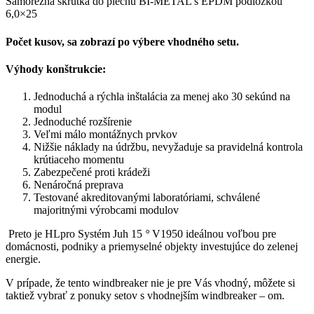
Samorezná skrutka do plechu BI-METAL s EPDM podložkou
6,0×25
Počet kusov, sa zobrazí po výbere vhodného setu.
Výhody konštrukcie:
Jednoduchá a rýchla inštalácia za menej ako 30 sekúnd na
modul
Jednoduché rozšírenie
Veľmi málo montážnych prvkov
Nižšie náklady na údržbu, nevyžaduje sa pravidelná kontrola
krútiaceho momentu
Zabezpečené proti krádeži
Nenáročná preprava
Testované akreditovanými laboratóriami, schválené
majoritnými výrobcami modulov
Preto je HLpro Systém Juh 15
°
V1950 ideálnou voľbou pre
domácnosti, podniky a priemyselné objekty investujúce do zelenej
energie.
V prípade, že tento windbreaker nie je pre Vás vhodný, môžete si
taktiež vybrať z ponuky setov s vhodnejším windbreaker – om.