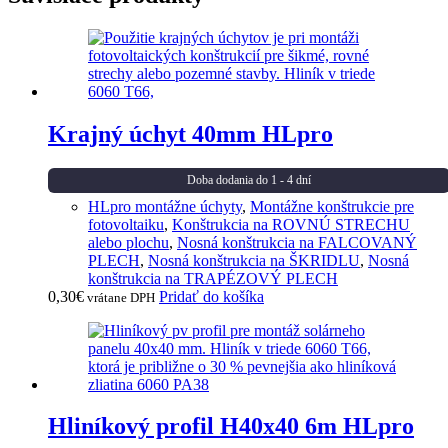
Krajný úchyt 40mm HLpro
Doba dodania do 1 - 4 dní
HLpro montážne úchyty
,
Montážne konštrukcie pre
fotovoltaiku
,
Konštrukcia na ROVNÚ STRECHU
alebo plochu
,
Nosná konštrukcia na FALCOVANÝ
PLECH
,
Nosná konštrukcia na ŠKRIDLU
,
Nosná
konštrukcia na TRAPÉZOVÝ PLECH
0,30
€
Pridať do košíka
vrátane DPH
Hliníkový profil H40x40 6m HLpro