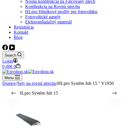
Nosná konštrukcia na Falcovaný plech
Konštrukcia na Rovnú strechu
HLpro Hliníkové profily pre fotovoltiku
Fotovoltické panely
Elektroinštalačný materiál
Registrácia
Kontakt
Blog
Search
Login
Shopping
0,00
€
0
cart
Menu
Domov
/
Sety na rovnú strechu
/
HLpro Systém Juh 15 ° V1950