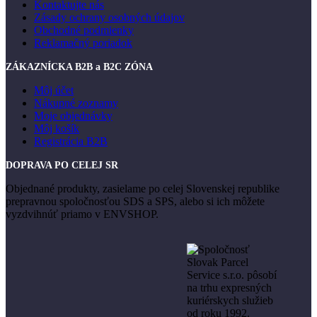
Kontaktujte nás
Zásady ochrany osobných údajov
Obchodné podmienky
Reklamačný poriadok
ZÁKAZNÍCKA B2B a B2C ZÓNA
Môj účet
Nákupné zoznamy
Moje objednávky
Môj košík
Registrácia B2B
DOPRAVA PO CELEJ SR
Objednané produkty, zasielame po celej Slovenskej republike
prepravnou spoločnosťou SDS a SPS, alebo si ich môžete
vyzdvihnúť priamo v ENVSHOP.