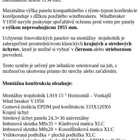
Maximálna výška panelu kompatibilného s týmto typom konštrukcie
korešponduje s dĺžkou použitého windbreakeru. Windbreaker
V1950 navyše poskytuje spoľahlivú ochranu proti vetru pre panely
s výškou nepresahujúcou 1955 mm.
Uchytenie fotovoltických panelov na montážny trojuholník je
zabezpečené prostredníctvom klasických
krajných a stredových
úchytov
, ktoré je možné si vybrať v
čiernom
alebo
striebornom
prevedení.
Tento systém je určený pre inštalácie orientované na juh, s
možnosťou ukotvenia priamo do strechy alebo zaťažením.
Montážna konštrukcia obsahuje:
Montážny trojuholník L919 15
°
Horizontál – Vonkajší
Wind breaker V1950
Gumová izolácia EPDM pod konštrukciu 333X120X6
Krajný úchyt
Stredový úchyt panelu 24,3×36 univerzálny
Imbusová skrutka M8x35 + Kladivová matica XLC
Imbusová skrutka M8x20 + Kosodĺžniková matica XLC
Vrúbkovaná podložka + plochá podložka XLC