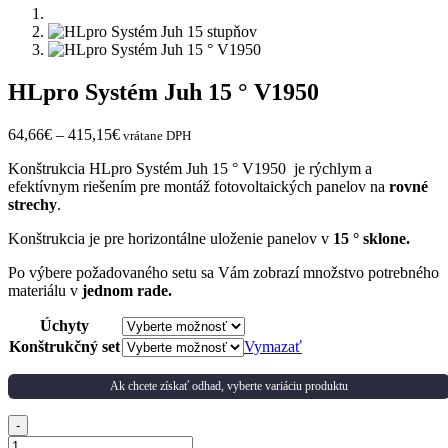
HLpro Systém Juh 15 ° V1950
64,66
€
–
415,15
€
vrátane DPH
Konštrukcia HLpro Systém Juh 15 ° V1950 je rýchlym a
efektívnym riešením pre montáž fotovoltaických panelov na
rovné
strechy
.
Konštrukcia je pre horizontálne uloženie panelov v
15 ° sklone.
Po výbere požadovaného setu sa Vám zobrazí množstvo potrebného
materiálu v
jednom rade.
Úchyty
Konštrukčný set
Vymazať
Ak chcete získať odhad, vyberte variáciu produktu
Quantity
-