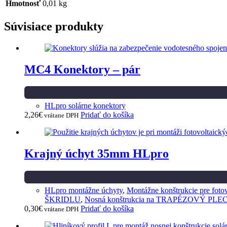
Hmotnosť
0,01 kg
Súvisiace produkty
MC4 Konektory – pár
HLpro solárne konektory
2,26
€
Pridať do košíka
vrátane DPH
Krajný úchyt 35mm HLpro
HLpro montážne úchyty
,
Montážne konštrukcie pre fotov
ŠKRIDLU
,
Nosná konštrukcia na TRAPÉZOVÝ PLE
0,30
€
Pridať do košíka
vrátane DPH