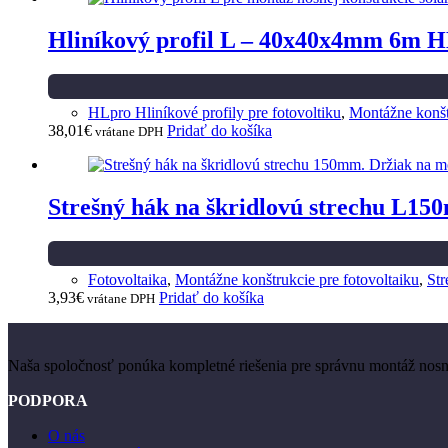
Hliníkový profil L – 40x40x4mm 6m 
HLpro Hliníkové profily pre fotovoltiku
,
Montážne konštr
38,01
€
Pridať do košíka
vrátane DPH
Strešný hák na škridlovú strechu L1
Fotovoltaika
,
Montážne konštrukcie pre fotovoltaiku
,
Str
3,93
€
Pridať do košíka
vrátane DPH
Naša spoločnosť ponúka kompletné riešenia pre správnu montáž nosnýc
PODPORA
O nás