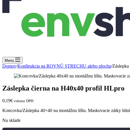
Menu
Domov
/
Konštrukcia na ROVNÚ STRECHU alebo plochu
/
Záslepka
Záslepka čierna na H40x40 profil HLpro
0,19
€
vrátane DPH
Koncovka/Záslepka 40×40 na montážnu lištu. Maskovacie zátky hliníko
Na sklade