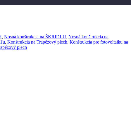
H
,
Nosná konštrukcia na ŠKRIDLU
,
Nosná konštrukcia na
dľu
,
Konštrukcia na Trapézový plech
,
Konštrukcia pre fotovoltaiku na
rapézový plech