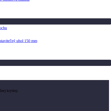
ochu
nej krytiny.