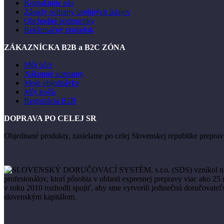
Kontaktujte nás
Zásady ochrany osobných údajov
Obchodné podmienky
Reklamačný poriadok
ZÁKAZNÍCKA B2B a B2C ZÓNA
Môj účet
Nákupné zoznamy
Moje objednávky
Môj košík
Registrácia B2B
DOPRAVA PO CELEJ SR
Objednané produkty, zasielame po celej Slovenskej republike prep