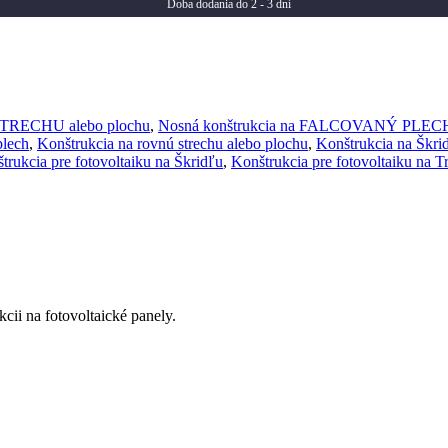
Doba dodania do 2 - 3 dní
STRECHU alebo plochu
,
Nosná konštrukcia na FALCOVANÝ PLEC
plech
,
Konštrukcia na rovnú strechu alebo plochu
,
Konštrukcia na Škri
trukcia pre fotovoltaiku na Škridľu
,
Konštrukcia pre fotovoltaiku na T
cii na fotovoltaické panely.