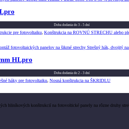
HLpro
Doba dodania do 3 - 5 dní
ukcie pre fotovoltaiku
,
Konštrukcia na ROVNÚ STRECHU alebo pl
50mm HLpro
Doba dodania do 2 - 3 dní
ešné háky pre fotovoltaiku
,
Nosná konštrukcia na ŠKRIDLU
h hliníkových konštrukcií na fotovoltické panely na rôzne druhy streš