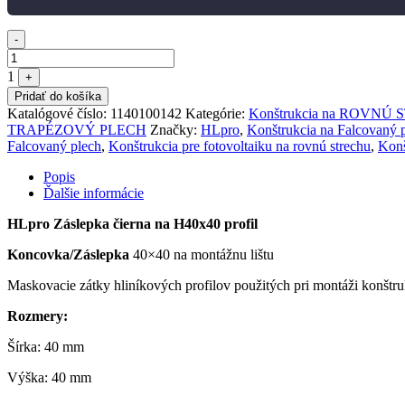
Quantity
-
1
+
Pridať do košíka
Katalógové číslo:
1140100142
Kategórie:
Konštrukcia na ROVNÚ 
TRAPÉZOVÝ PLECH
Značky:
HLpro
,
Konštrukcia na Falcovaný 
Falcovaný plech
,
Konštrukcia pre fotovoltaiku na rovnú strechu
,
Konš
Popis
Ďalšie informácie
HLpro Záslepka čierna na H40x40 profil
Koncovka/Záslepka
40×40 na montážnu lištu
Maskovacie zátky hliníkových profilov použitých pri montáži konštruk
Rozmery:
Šírka: 40 mm
Výška: 40 mm