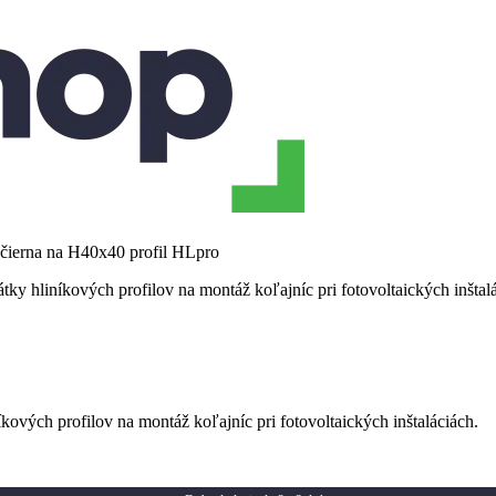
 čierna na H40x40 profil HLpro
vých profilov na montáž koľajníc pri fotovoltaických inštaláciách.