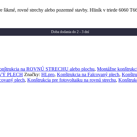
pre šikmé, rovné strechy alebo pozemné stavby. Hliník v triede 6060 T66
Doba dodania do 2 - 3 dní
onštrukcia na ROVNÚ STRECHU alebo plochu
,
Montážne konštrukci
ZOVÝ PLECH
Značky:
HLpro
,
Konštrukcia na Falcovaný plech
,
Konštru
lcovaný plech
,
Konštrukcia pre fotovoltaiku na rovnú strechu
,
Konštrukc