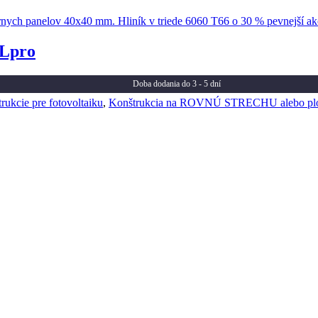
HLpro
Doba dodania do 3 - 5 dní
ukcie pre fotovoltaiku
,
Konštrukcia na ROVNÚ STRECHU alebo pl