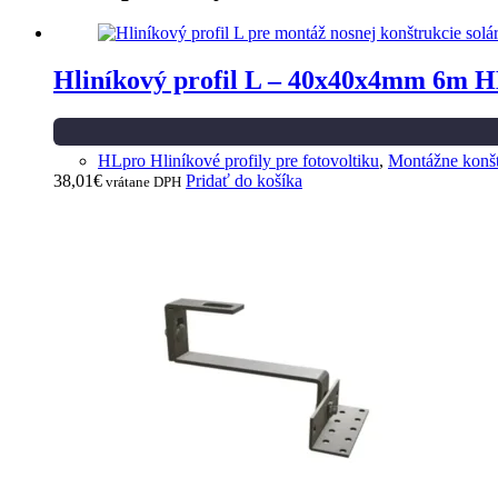
Hliníkový profil L – 40x40x4mm 6m 
HLpro Hliníkové profily pre fotovoltiku
,
Montážne konštr
38,01
€
Pridať do košíka
vrátane DPH