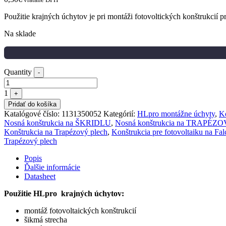
Použitie krajných úchytov je pri montáži fotovoltických konštrukcií 
Na sklade
Quantity
-
1
+
Pridať do košíka
Katalógové číslo:
1131350052
Kategórií:
HLpro montážne úchyty
,
K
Nosná konštrukcia na ŠKRIDLU
,
Nosná konštrukcia na TRAPÉ
Konštrukcia na Trapézový plech
,
Konštrukcia pre fotovoltaiku na Fa
Trapézový plech
Popis
Ďalšie informácie
Datasheet
Použitie HLpro krajných úchytov:
montáž fotovoltaických konštrukcií
šikmá strecha