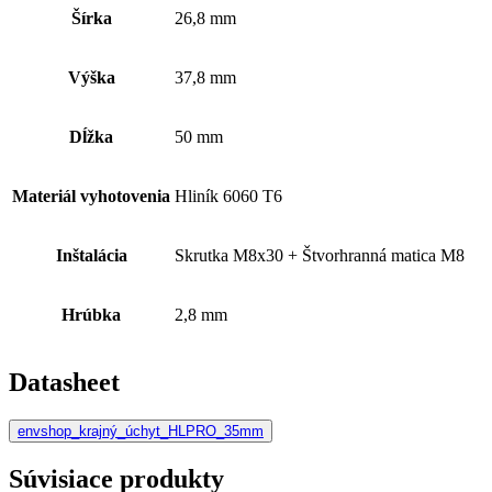
Šírka
26,8 mm
Výška
37,8 mm
Dĺžka
50 mm
Materiál vyhotovenia
Hliník 6060 T6
Inštalácia
Skrutka M8x30 + Štvorhranná matica M8
Hrúbka
2,8 mm
Datasheet
envshop_krajný_úchyt_HLPRO_35mm
Súvisiace produkty