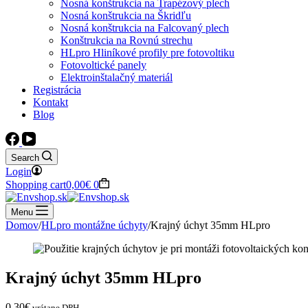
Nosná konštrukcia na Trapézový plech
Nosná konštrukcia na Škridľu
Nosná konštrukcia na Falcovaný plech
Konštrukcia na Rovnú strechu
HLpro Hliníkové profily pre fotovoltiku
Fotovoltické panely
Elektroinštalačný materiál
Registrácia
Kontakt
Blog
Search
Login
Shopping cart
0,00
€
0
Menu
Domov
/
HLpro montážne úchyty
/
Krajný úchyt 35mm HLpro
Krajný úchyt 35mm HLpro
0,30
€
vrátane DPH