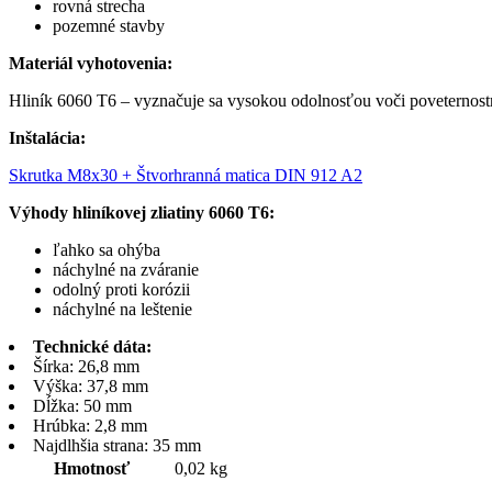
rovná strecha
pozemné stavby
Materiál vyhotovenia:
Hliník 6060 T6 – vyznačuje sa vysokou odolnosťou voči poveterno
Inštalácia:
Skrutka M8x30 + Štvorhranná matica DIN 912 A2
Výhody hliníkovej zliatiny 6060 T6:
ľahko sa ohýba
náchylné na zváranie
odolný proti korózii
náchylné na leštenie
Technické dáta:
Šírka: 26,8 mm
Výška: 37,8 mm
Dĺžka: 50 mm
Hrúbka: 2,8 mm
Najdlhšia strana: 35 mm
Hmotnosť
0,02 kg