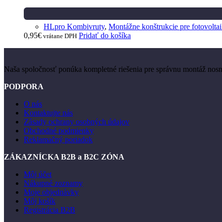
HLpro Kombivruty
,
Montážne konštrukcie pre fotovolta
0,95
€
Pridať do košíka
vrátane DPH
Naša spoločnosť ponúka kompletné riešenia pre správnu montáž nosnýc
PODPORA
O nás
Kontaktujte nás
Zásady ochrany osobných údajov
Obchodné podmienky
Reklamačný poriadok
ZÁKAZNÍCKA B2B a B2C ZÓNA
Môj účet
Nákupné zoznamy
Moje objednávky
Môj košík
Registrácia B2B