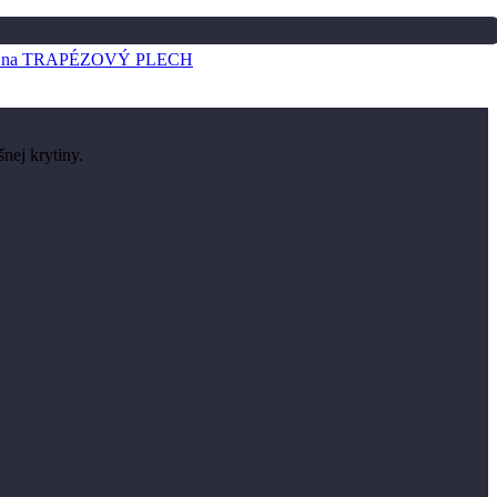
cia na TRAPÉZOVÝ PLECH
nej krytiny.