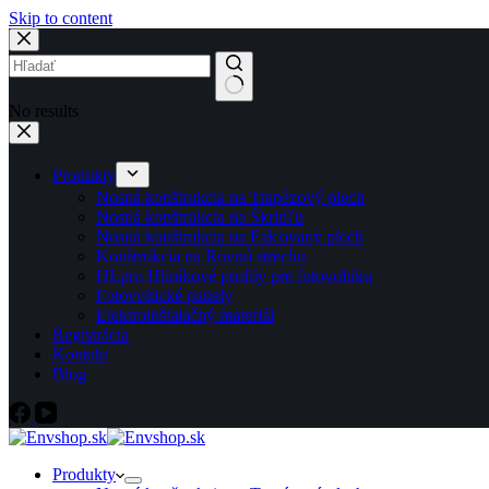
Skip to content
No results
Produkty
Nosná konštrukcia na Trapézový plech
Nosná konštrukcia na Škridľu
Nosná konštrukcia na Falcovaný plech
Konštrukcia na Rovnú strechu
HLpro Hliníkové profily pre fotovoltiku
Fotovoltické panely
Elektroinštalačný materiál
Registrácia
Kontakt
Blog
Produkty