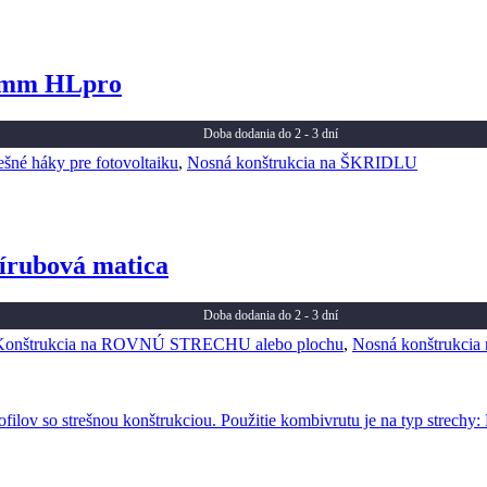
50mm HLpro
Doba dodania do 2 - 3 dní
ešné háky pre fotovoltaiku
,
Nosná konštrukcia na ŠKRIDLU
írubová matica
Doba dodania do 2 - 3 dní
Konštrukcia na ROVNÚ STRECHU alebo plochu
,
Nosná konštrukc