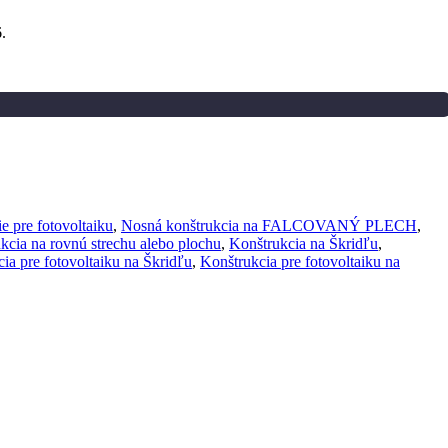
.
e pre fotovoltaiku
,
Nosná konštrukcia na FALCOVANÝ PLECH
,
kcia na rovnú strechu alebo plochu
,
Konštrukcia na Škridľu
,
ia pre fotovoltaiku na Škridľu
,
Konštrukcia pre fotovoltaiku na