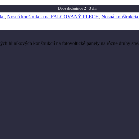
Doba dodania do 2 - 3 dní
iku
,
Nosná konštrukcia na FALCOVANÝ PLECH
,
Nosná konštruk
h hliníkových konštrukcií na fotovoltické panely na rôzne druhy streš